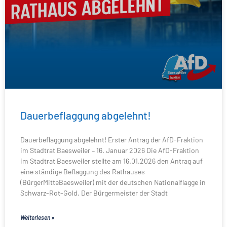
Dauerbeflaggung abgelehnt!
Dauerbeflaggung abgelehnt! Erster Antrag der AfD-Fraktion
im Stadtrat Baesweiler – 16. Januar 2026 Die AfD-Fraktion
im Stadtrat Baesweiler stellte am 16.01.2026 den Antrag auf
eine ständige Beflaggung des Rathauses
(BürgerMitteBaesweiler) mit der deutschen Nationalflagge in
Schwarz-Rot-Gold. Der Bürgermeister der Stadt
Weiterlesen »