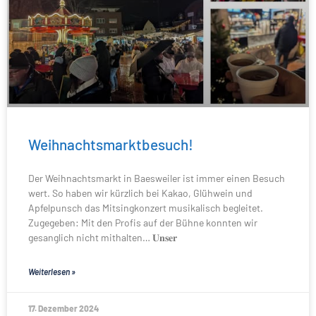
Weihnachtsmarktbesuch!
Der Weihnachtsmarkt in Baesweiler ist immer einen Besuch
wert. So haben wir kürzlich bei Kakao, Glühwein und
Apfelpunsch das Mitsingkonzert musikalisch begleitet.
Zugegeben: Mit den Profis auf der Bühne konnten wir
gesanglich nicht mithalten… 𝐔𝐧𝐬𝐞𝐫
Weiterlesen »
17. Dezember 2024